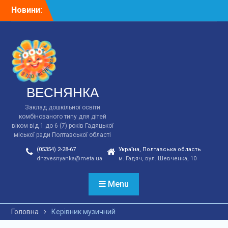
Перейти
Новини:
Відповідно до плану
до
заходів у зв*язку з 90-ми
вмісту
роковинами Голодомору
в ст.групі “Ясочка”
виховатилем Зощук І.М.
було проведена година.
ВЕСНЯНКА
Заклад дошкільної освіти
комбінованого типу для дітей
віком від 1 до 6 (7) років Гадяцької
міської ради Полтавської області
(05354) 2-28-67
Україна, Полтавська область
dnzvesnyanka@meta.ua
м. Гадяч, вул. Шевченка, 10
Menu
Головна
Керівник музичний