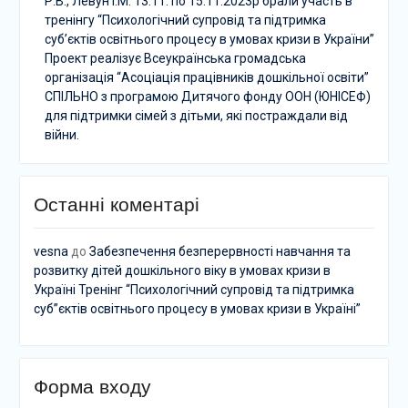
Р.В., Левун І.М. 13.11. по 15.11.2023р брали участь в
тренінгу “Психологічний супровід та підтримка
суб’єктів освітнього процесу в умовах кризи в України”
Проект реалізує Всеукраїнська громадська
організація “Асоціація працівників дошкільної освіти”
СПІЛЬНО з програмою Дитячого фонду ООН (ЮНІСЕФ)
для підтримки сімей з дітьми, які постраждали від
війни.
Останні коментарі
vesna
до
Забезпечення безперервності навчання та
розвитку дітей дошкільного віку в умовах кризи в
Україні Тренінг “Психологічний супровід та підтримка
суб”єктів освітнього процесу в умовах кризи в Україні”
Форма входу