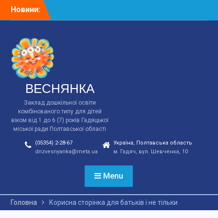
Перейти
Новини:
Відповідно до плану
до
заходів у зв*язку з 90-ми
вмісту
роковинами Голодомору
в ст.групі “Ясочка”
виховатилем Зощук І.М.
було проведена година.
ВЕСНЯНКА
Заклад дошкільної освіти
комбінованого типу для дітей
віком від 1 до 6 (7) років Гадяцької
міської ради Полтавської області
(05354) 2-28-67
Україна, Полтавська область
dnzvesnyanka@meta.ua
м. Гадяч, вул. Шевченка, 10
Menu
Головна
Корисна сторінка для батьків і не тільки