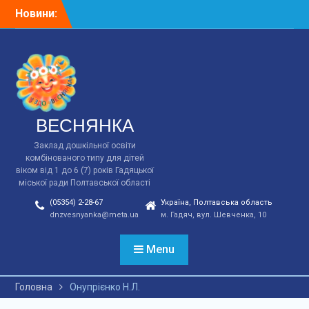
Перейти
Новини:
Відповідно до плану
до
заходів у зв*язку з 90-ми
вмісту
роковинами Голодомору
в ст.групі “Ясочка”
виховатилем Зощук І.М.
було проведена година.
ВЕСНЯНКА
Заклад дошкільної освіти
комбінованого типу для дітей
віком від 1 до 6 (7) років Гадяцької
міської ради Полтавської області
(05354) 2-28-67
Україна, Полтавська область
dnzvesnyanka@meta.ua
м. Гадяч, вул. Шевченка, 10
Menu
Головна
Онупрієнко Н.Л.