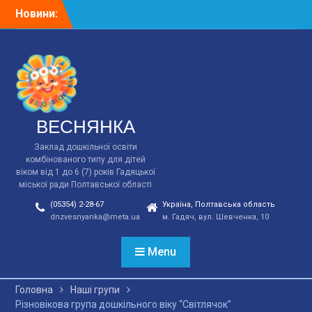
Перейти
Новини:
Відповідно до плану
до
заходів у зв*язку з 90-ми
вмісту
роковинами Голодомору
в ст.групі “Ясочка”
виховатилем Зощук І.М.
було проведена година.
ВЕСНЯНКА
Заклад дошкільної освіти
комбінованого типу для дітей
віком від 1 до 6 (7) років Гадяцької
міської ради Полтавської області
(05354) 2-28-67
Україна, Полтавська область
dnzvesnyanka@meta.ua
м. Гадяч, вул. Шевченка, 10
Menu
Головна
Наші групи
Різновікова група дошкільного віку “Світлячок”