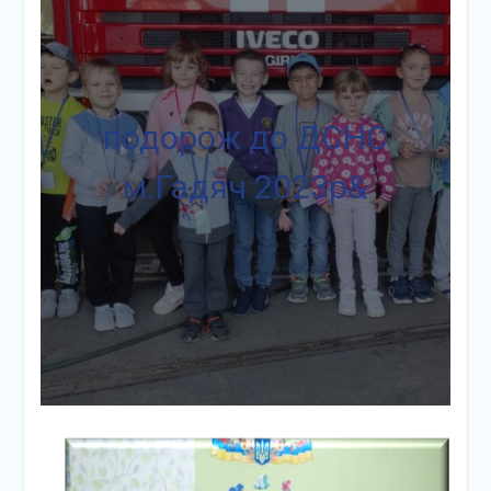
подорож до ДСНС
м.Гадяч 2023р&