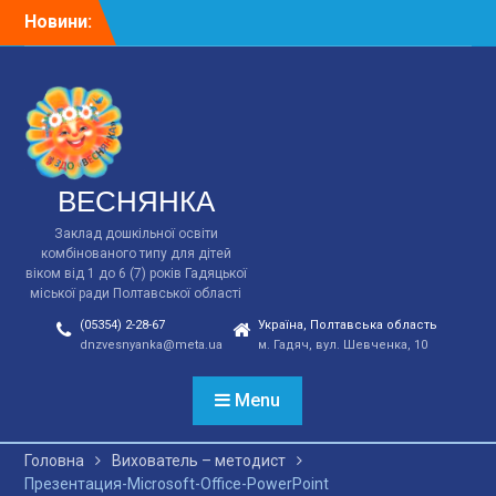
Перейти
Новини:
Відповідно до плану
до
заходів у зв*язку з 90-ми
вмісту
роковинами Голодомору
в ст.групі “Ясочка”
виховатилем Зощук І.М.
було проведена година.
ВЕСНЯНКА
Заклад дошкільної освіти
комбінованого типу для дітей
віком від 1 до 6 (7) років Гадяцької
міської ради Полтавської області
(05354) 2-28-67
Україна, Полтавська область
dnzvesnyanka@meta.ua
м. Гадяч, вул. Шевченка, 10
Menu
Головна
Вихователь – методист
Презентация-Microsoft-Office-PowerPoint